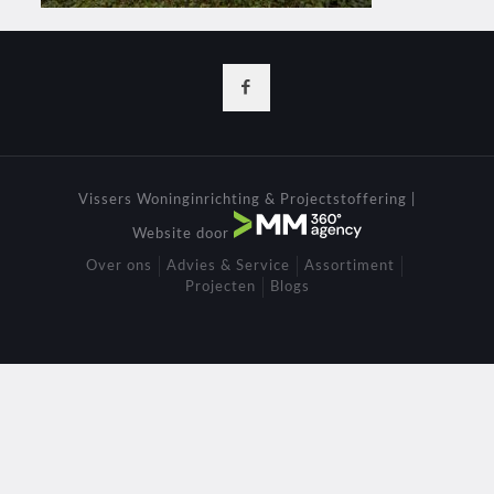
Vissers Woninginrichting & Projectstoffering |
Website door
Over ons
Advies & Service
Assortiment
Projecten
Blogs